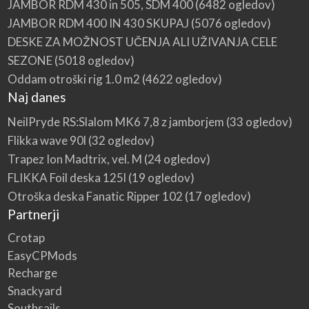
JAMBOR RDM 430 in 505, SDM 400
(6482 ogledov)
JAMBOR RDM 400 IN 430 SKUPAJ
(5076 ogledov)
DESKE ZA MOŽNOST UČENJA ALI UŽIVANJA CELE
SEZONE
(5018 ogledov)
Oddam otroški rig 1.0 m2
(4622 ogledov)
Naj danes
NeilPryde RS:Slalom MK6 7,8 z jamborjem
(33 ogledov)
Flikka wave 90l
(32 ogledov)
Trapez Ion Madtrix, vel. M
(24 ogledov)
FLIKKA Foil deska 125l
(19 ogledov)
Otroška deska Fanatic Ripper 102
(17 ogledov)
Partnerji
Crotap
EasyCPMods
Recharge
Snackyard
Southsails