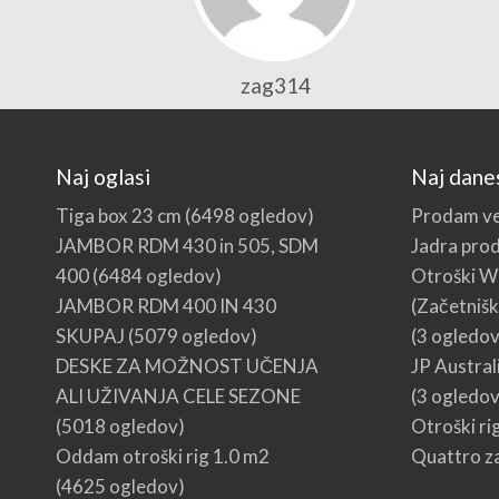
zag314
Naj oglasi
Naj dane
Tiga box 23 cm
(6498 ogledov)
Prodam ve
JAMBOR RDM 430 in 505, SDM
Jadra pro
400
(6484 ogledov)
Otroški W
JAMBOR RDM 400 IN 430
(Začetnišk
SKUPAJ
(5079 ogledov)
(3 ogledov
DESKE ZA MOŽNOST UČENJA
JP Austral
ALI UŽIVANJA CELE SEZONE
(3 ogledov
(5018 ogledov)
Otroški ri
Oddam otroški rig 1.0 m2
Quattro za
(4625 ogledov)