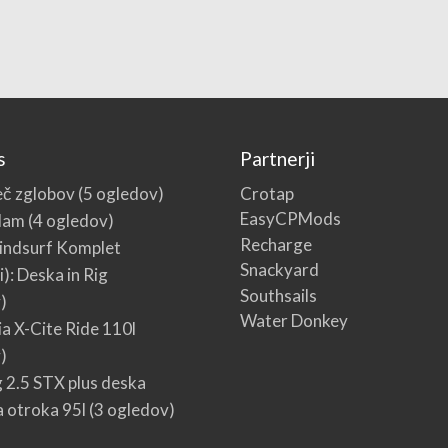
s
Partnerji
Crotap
č zglobov
(5 ogledov)
EasyCPMods
dam
(4 ogledov)
Recharge
indsurf Komplet
Snackyard
i): Deska in Rig
Southsails
)
Water Donkey
ia X-Cite Ride 110l
)
g 2.5 STX plus deska
 otroka 95l
(3 ogledov)