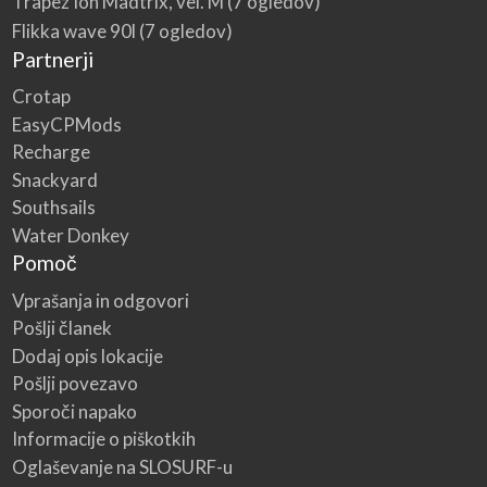
Trapez Ion Madtrix, vel. M
(7 ogledov)
Flikka wave 90l
(7 ogledov)
Partnerji
Crotap
EasyCPMods
Recharge
Snackyard
Southsails
Water Donkey
Pomoč
Vprašanja in odgovori
Pošlji članek
Dodaj opis lokacije
Pošlji povezavo
Sporoči napako
Informacije o piškotkih
Oglaševanje na SLOSURF-u