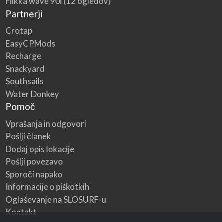
Flikka wave 90l
(12 ogledov)
Partnerji
Crotap
EasyCPMods
Recharge
Snackyard
Southsails
Water Donkey
Pomoč
Vprašanja in odgovori
Pošlji članek
Dodaj opis lokacije
Pošlji povezavo
Sporoči napako
Informacije o piškotkih
Oglaševanje na SLOSURF-u
Kontakt