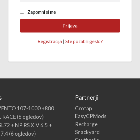
Zapomni si me
Registracija
|
Ste pozabili geslo?
s
Partnerji
Crotap
VENTO 107-1000 +800
EasyCPMods
L RACE
(8 ogledov)
Recharge
SL72 + NP RS XIV 6.5 +
Snackyard
 7.4
(6 ogledov)