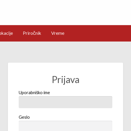
okacije
Priročnik
Vreme
Prijava
Uporabniško ime
Geslo