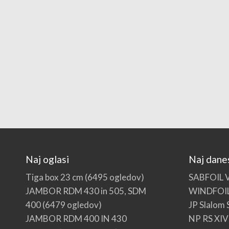
Naj oglasi
Naj dane
Tiga box 23 cm
(6495 ogledov)
SABFOIL 
JAMBOR RDM 430 in 505, SDM
WINDFOI
400
(6479 ogledov)
JP Slalom 
JAMBOR RDM 400 IN 430
NP RS XIV