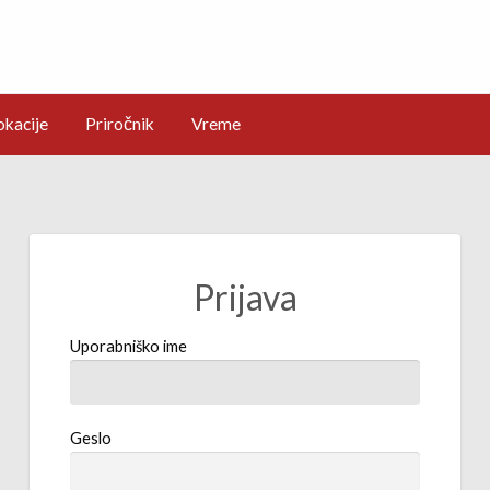
okacije
Priročnik
Vreme
Prijava
Uporabniško ime
Geslo