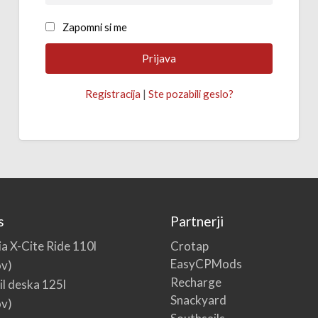
Zapomni si me
Registracija
|
Ste pozabili geslo?
s
Partnerji
Crotap
ia X-Cite Ride 110l
EasyCPMods
ov)
Recharge
l deska 125l
Snackyard
ov)