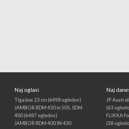
Naj oglasi
Naj dane
Tiga box 23 cm
(6498 ogledov)
JP Austral
JAMBOR RDM 430 in 505, SDM
(63 ogled
400
(6487 ogledov)
FLIKKA Foi
JAMBOR RDM 400 IN 430
(38 ogled