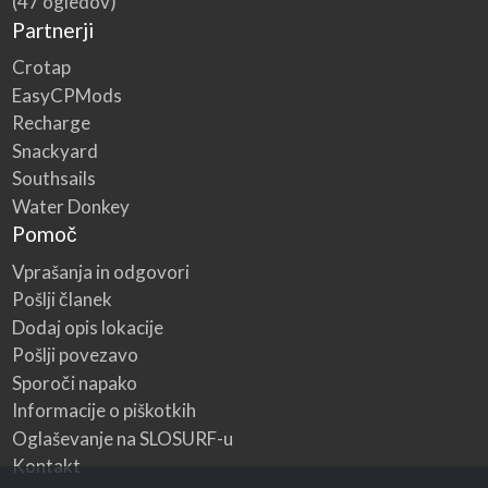
(47 ogledov)
Partnerji
Crotap
EasyCPMods
Recharge
Snackyard
Southsails
Water Donkey
Pomoč
Vprašanja in odgovori
Pošlji članek
Dodaj opis lokacije
Pošlji povezavo
Sporoči napako
Informacije o piškotkih
Oglaševanje na SLOSURF-u
Kontakt