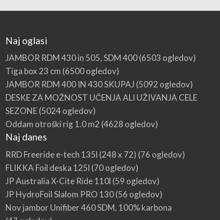
Naj oglasi
JAMBOR RDM 430 in 505, SDM 400
(6503 ogledov)
Tiga box 23 cm
(6500 ogledov)
JAMBOR RDM 400 IN 430 SKUPAJ
(5092 ogledov)
DESKE ZA MOŽNOST UČENJA ALI UŽIVANJA CELE
SEZONE
(5024 ogledov)
Oddam otroški rig 1.0 m2
(4628 ogledov)
Naj danes
RRD Freeride e-tech 135l (248 x 72)
(76 ogledov)
FLIKKA Foil deska 125l
(70 ogledov)
JP Australia X-Cite Ride 110l
(59 ogledov)
JP HydroFoil Slalom PRO 130
(56 ogledov)
Nov jambor Unifiber 460 SDM, 100% karbona