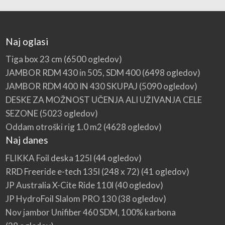
Naj oglasi
Tiga box 23 cm
(6500 ogledov)
JAMBOR RDM 430 in 505, SDM 400
(6498 ogledov)
JAMBOR RDM 400 IN 430 SKUPAJ
(5090 ogledov)
DESKE ZA MOŽNOST UČENJA ALI UŽIVANJA CELE
SEZONE
(5023 ogledov)
Oddam otroški rig 1.0 m2
(4628 ogledov)
Naj danes
FLIKKA Foil deska 125l
(44 ogledov)
RRD Freeride e-tech 135l (248 x 72)
(41 ogledov)
JP Australia X-Cite Ride 110l
(40 ogledov)
JP HydroFoil Slalom PRO 130
(38 ogledov)
Nov jambor Unifiber 460 SDM, 100% karbona