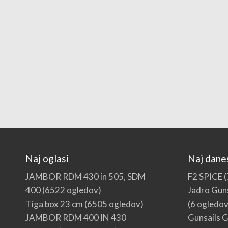
Naj oglasi
Naj dane
JAMBOR RDM 430 in 505, SDM
F2 SPICE
(
400
(6522 ogledov)
Jadro Guns
Tiga box 23 cm
(6505 ogledov)
(6 ogledov
JAMBOR RDM 400 IN 430
Gunsails G