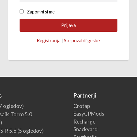
Zapomni si me
Registracija
|
Ste pozabili geslo?
s
Partnerji
Crotap
7 ogledov)
EasyCPMods
ails Torro 5.0
Recharge
)
Snackyard
S-R 5.6
(5 ogledov)