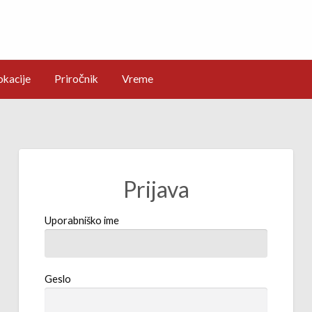
okacije
Priročnik
Vreme
Prijava
Uporabniško ime
Geslo