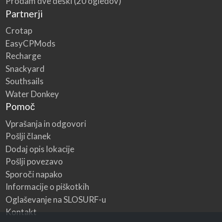
Prodam dve deski
(20 ogledov)
Partnerji
Crotap
EasyCPMods
Recharge
Snackyard
Southsails
Water Donkey
Pomoč
Vprašanja in odgovori
Pošlji članek
Dodaj opis lokacije
Pošlji povezavo
Sporoči napako
Informacije o piškotkih
Oglaševanje na SLOSURF-u
Kontakt