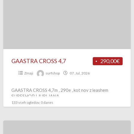
4,7
GAASTRA CROSS 4,7
290,00€
Zmaji
surfshop
07. Jul, 2026
GAASTRA CROSS 4,7m , 290e , kot nov z leashem
SURFSHOP LJUBLJANA
133 vseh ogledov, 0 danes
Wing
Duotone