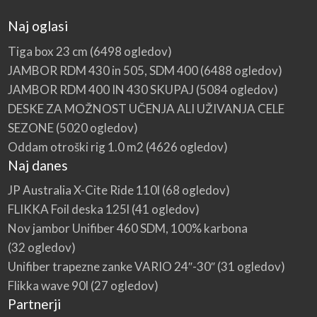
Naj oglasi
Tiga box 23 cm
(6498 ogledov)
JAMBOR RDM 430 in 505, SDM 400
(6488 ogledov)
JAMBOR RDM 400 IN 430 SKUPAJ
(5084 ogledov)
DESKE ZA MOŽNOST UČENJA ALI UŽIVANJA CELE
SEZONE
(5020 ogledov)
Oddam otroški rig 1.0 m2
(4626 ogledov)
Naj danes
JP Australia X-Cite Ride 110l
(68 ogledov)
FLIKKA Foil deska 125l
(41 ogledov)
Nov jambor Unifiber 460 SDM, 100% karbona
(32 ogledov)
Unifiber trapezne zanke VARIO 24″-30″
(31 ogledov)
Flikka wave 90l
(27 ogledov)
Partnerji