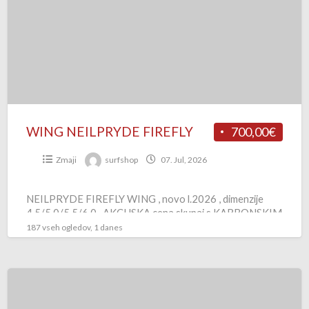
WING NEILPRYDE FIREFLY
700,00€
Zmaji
surfshop
07. Jul, 2026
NEILPRYDE FIREFLY WING , novo l.2026 , dimenzije
4,5/5,0/5,5/6,0 , AKCIJSKA cena skupaj s KARBONSKIM
boomom samo 700e. Moznost nakupa na do 36 obrokov.
187 vseh ogledov, 1 danes
SURFSHOP
[…]
GAASTRA
CROSS