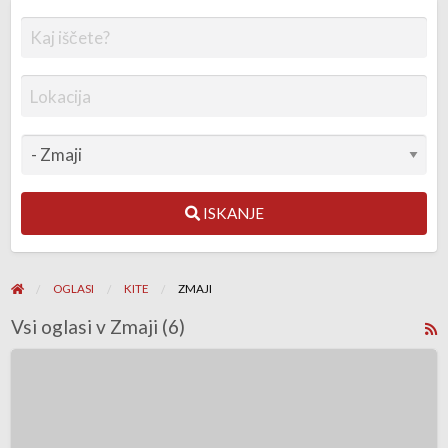
ISKANJE
OGLASI
KITE
ZMAJI
Vsi oglasi v Zmaji (6)
R
z
Slingshot
o
Wing
o
2.5
Z
nov