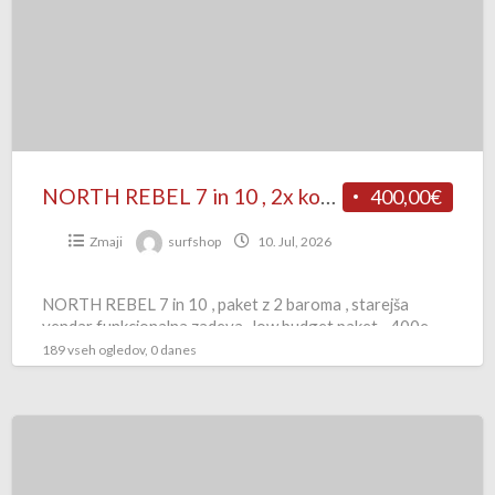
in
10
,
2x
komplet
NORTH REBEL 7 in 10 , 2x komplet
400,00€
Zmaji
surfshop
10. Jul, 2026
NORTH REBEL 7 in 10 , paket z 2 baroma , starejša
vendar funkcionalna zadeva , low budget paket…400e
189 vseh ogledov, 0 danes
WING
NEILPRYDE
FIREFLY