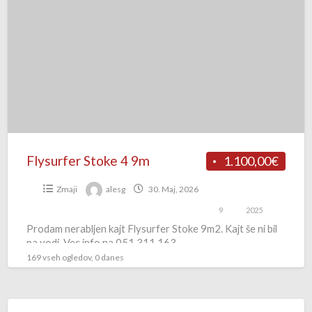
Stoke
4
9m
Flysurfer Stoke 4 9m
1.100,00€
Zmaji
alesg
30. Maj, 2026
9
2025
Prodam nerabljen kajt Flysurfer Stoke 9m2. Kajt še ni bil
na vodi. Vec info na 051 311 163
169 vseh ogledov, 0 danes