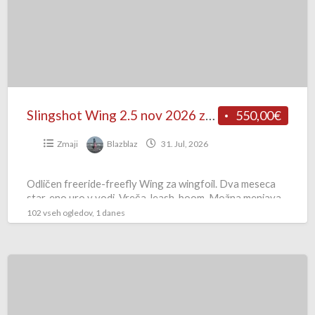
2026
znižano
Slingshot Wing 2.5 nov 2026 znižano
550,00€
Zmaji
Blazblaz
31. Jul, 2026
Odličen freeride-freefly Wing za wingfoil. Dva meseca
star, eno uro v vodi. Vreča, leash, boom. Možna menjava
za freestyle Wing 2.5-3.0. 550€ z aluminjastim lokom
[…]
102 vseh ogledov, 1 danes
NORTH
REBEL
7