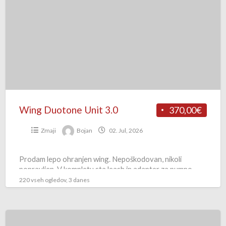
Unit
3.0
Wing Duotone Unit 3.0
370,00€
Zmaji
Bojan
02. Jul, 2026
Prodam lepo ohranjen wing. Nepoškodovan, nikoli
popravljen. V kompletu sta leash in adapter za pumpo.
220 vseh ogledov, 3 danes
Flysurfer