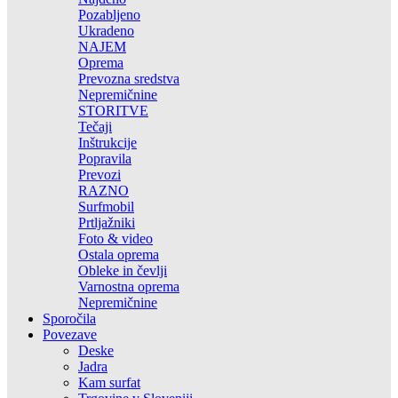
Pozabljeno
Ukradeno
NAJEM
Oprema
Prevozna sredstva
Nepremičnine
STORITVE
Tečaji
Inštrukcije
Popravila
Prevozi
RAZNO
Surfmobil
Prtljažniki
Foto & video
Ostala oprema
Obleke in čevlji
Varnostna oprema
Nepremičnine
Sporočila
Povezave
Deske
Jadra
Kam surfat