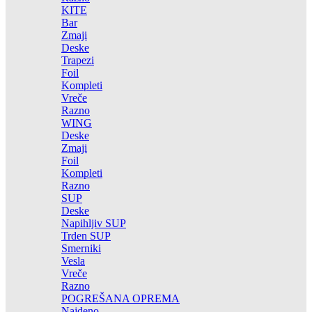
KITE
Bar
Zmaji
Deske
Trapezi
Foil
Kompleti
Vreče
Razno
WING
Deske
Zmaji
Foil
Kompleti
Razno
SUP
Deske
Napihljiv SUP
Trden SUP
Smerniki
Vesla
Vreče
Razno
POGREŠANA OPREMA
Najdeno