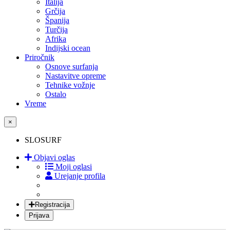
Italija
Grčija
Španija
Turčija
Afrika
Indijski ocean
Priročnik
Osnove surfanja
Nastavitve opreme
Tehnike vožnje
Ostalo
Vreme
×
SLOSURF
Objavi oglas
Moji oglasi
Urejanje profila
Registracija
Prijava