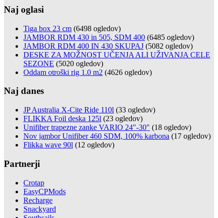
Naj oglasi
Tiga box 23 cm
(6498 ogledov)
JAMBOR RDM 430 in 505, SDM 400
(6485 ogledov)
JAMBOR RDM 400 IN 430 SKUPAJ
(5082 ogledov)
DESKE ZA MOŽNOST UČENJA ALI UŽIVANJA CELE
SEZONE
(5020 ogledov)
Oddam otroški rig 1.0 m2
(4626 ogledov)
Naj danes
JP Australia X-Cite Ride 110l
(33 ogledov)
FLIKKA Foil deska 125l
(23 ogledov)
Unifiber trapezne zanke VARIO 24″-30″
(18 ogledov)
Nov jambor Unifiber 460 SDM, 100% karbona
(17 ogledov)
Flikka wave 90l
(12 ogledov)
Partnerji
Crotap
EasyCPMods
Recharge
Snackyard
Southsails