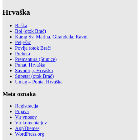
Hrvaška
Baška
Bol (otok Brač)
Kamp Sv. Marina, Girandella, Ravni
Pelješac
Povlja (otok Brač)
Preluka
Premantura (Stupice)
Punat, Hrvaška
Savudrija, Hrvaška
Supetar (otok Brač)
Umag – Punta, Hrvaška
Meta oznaka
Registracija
Prijava
Vir vnosov
Vir komentarjev
AppThemes
WordPress.org