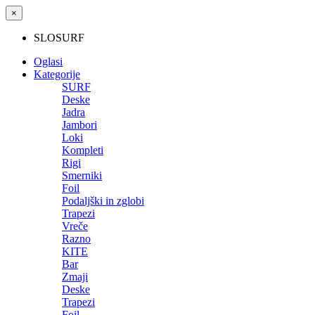
×
SLOSURF
Oglasi
Kategorije
SURF
Deske
Jadra
Jambori
Loki
Kompleti
Rigi
Smerniki
Foil
Podaljški in zglobi
Trapezi
Vreče
Razno
KITE
Bar
Zmaji
Deske
Trapezi
Foil