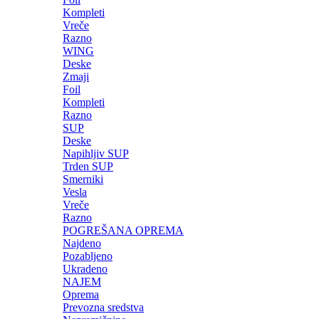
Kompleti
Vreče
Razno
WING
Deske
Zmaji
Foil
Kompleti
Razno
SUP
Deske
Napihljiv SUP
Trden SUP
Smerniki
Vesla
Vreče
Razno
POGREŠANA OPREMA
Najdeno
Pozabljeno
Ukradeno
NAJEM
Oprema
Prevozna sredstva