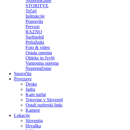
Nepremičnine
STORITVE
Tečaji
Inštrukcije
Popravila
Prevozi
RAZNO
Surfmobil
Prtljažniki
Foto & video
Ostala oprema
Obleke in čevlji
Varnostna oprema
Nepremičnine
Sporočila
Povezave
Deske
Jadra
Kam surfat
Trgovine v Sloveniji
Ostali surferski linki
Kamere
Lokacije
Slovenija
Hrvaška