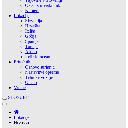
Trgovine v Sloveniji
Ostali surferski linki
Kamere
Lokacije
Slovenija
Hrvaška
Italija
Grčija
Španija
Turčija
Afrika
Indijski ocean
Priročnik
Osnove surfanja
Nastavitve opreme
Tehnike vožnje
Ostalo
Vreme
SLOSURF
Lokacije
Hrvaška