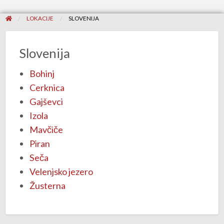
LOKACIJE
SLOVENIJA
Slovenija
Bohinj
Cerknica
Gajševci
Izola
Mavčiče
Piran
Seča
Velenjsko jezero
Žusterna