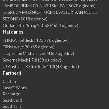
JAMBOR RDM 400 IN 430 SKUPAJ
(5078 ogledov)
DESKE ZA MOŽNOST UČENJA ALI UŽIVANJA CELE
SEZONE
(5018 ogledov)
Oddam otroški rig 1.0 m2
(4624 ogledov)
Naj danes
FLIKKA Foil deska 125l
(70 ogledov)
Flikka wave 90l
(65 ogledov)
Trapez Ion Madtrix, vel. M
(62 ogledov)
Severne Mach1 7.8
(58 ogledov)
JP Australia X-Cite Ride 110l
(48 ogledov)
Partnerji
Crotap
EasyCPMods
Recharge
Snackyard
Southsails