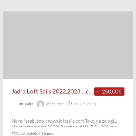
Jadra
Loft
Sails
2022,2023….close
up…
Jadra Loft Sails 2022,2023….close up…
250,00€
Jadra
windsurfer
22. Jun, 2026
Novo in rabljeno : www.loftsails.com Takoj na zalogi…
Nova jadra model 2023: Raceboard LW 7,5—380 eur
Raceboard LWR 9.5 2023 testni-550 eur Wavescape 4.7
733 vseh ogledov, 3 danes