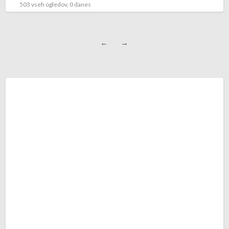
503 vseh ogledov, 0 danes
←
→