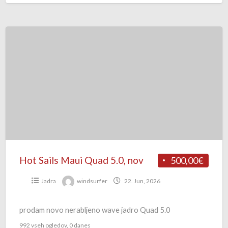
zelen—360 eur
[…]
Hot
Sails
Maui
Quad
5.0,
nov
Hot Sails Maui Quad 5.0, nov
500,00€
Jadra
windsurfer
22. Jun, 2026
prodam novo nerabljeno wave jadro Quad 5.0
992 vseh ogledov, 0 danes