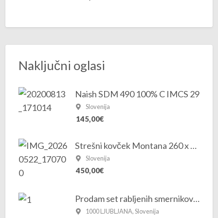
Naključni oglasi
Naish SDM 490 100% C IMCS 29
Slovenija
145,00€
Strešni kovček Montana 260 x 66 z nosilci za surf deske – surf box
Slovenija
450,00€
Prodam set rabljenih smernikov z vijaki za surf.
1000 LJUBLJANA, Slovenija