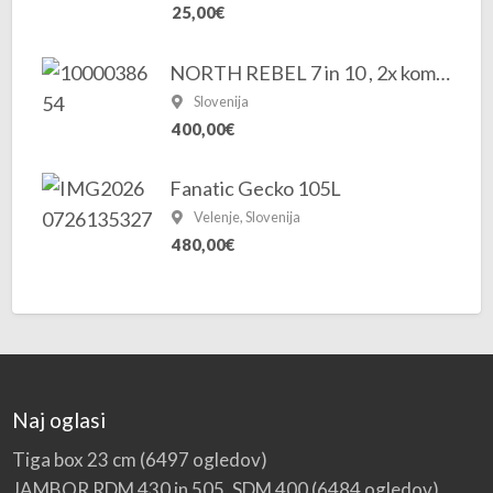
25,00€
NORTH REBEL 7 in 10 , 2x komplet
Slovenija
400,00€
Fanatic Gecko 105L
Velenje, Slovenija
480,00€
Naj oglasi
Tiga box 23 cm
(6497 ogledov)
JAMBOR RDM 430 in 505, SDM 400
(6484 ogledov)