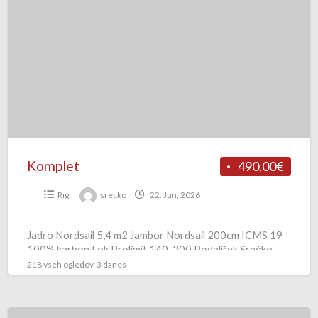
Komplet
490,00€
Rigi
srecko
22. Jun, 2026
Jadro Nordsail 5,4 m2 Jambor Nordsail 200cm ICMS 19
100% karbon Lok Prolimit 140-200 Podaljšek Srečko
Trbovlje 041819092
218 vseh ogledov, 3 danes
Jamborji-