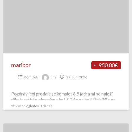
maribor
950,00€
Kompleti
tine
22. Jun, 2026
Pozdravljeni prodaja se komplet 6.9 jadra mi ne naloži
slike je pa isto ohranjeno kot 5,2 če ne bolj. Pokličite na
tel:031-390-778
589 vseh ogledov, 1 danes
Komplet