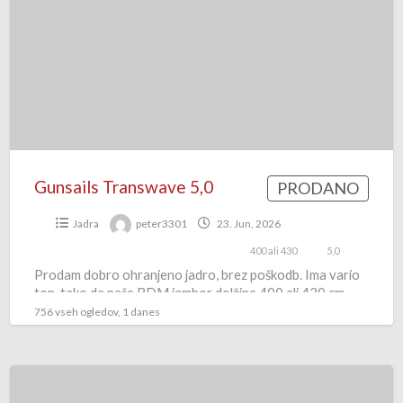
5,0
Gunsails Transwave 5,0
PRODANO
Jadra
peter3301
23. Jun, 2026
400 ali 430
5,0
Prodam dobro ohranjeno jadro, brez poškodb. Ima vario
top, tako da paše RDM jambor dolžine 400 ali 430 cm.
756 vseh ogledov, 1 danes
maribor