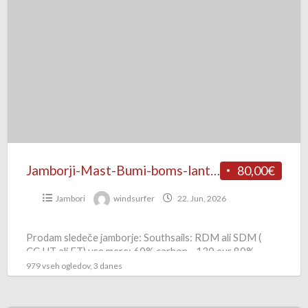
Mast-
Bumi-
boms-
lantina
:Used
and
New
Jamborji-Mast-Bumi-boms-lantina :Used and New
80,00€
Jambori
windsurfer
22. Jun, 2026
Prodam sledeče jamborje: Southsails: RDM ali SDM (
CC,HT ali FT) vse mere: 60% carbon—130 eur 80%
carbon—180 eur 100% carbon— od 200 Eur Severne:
979 vseh ogledov, 3 danes
[…]