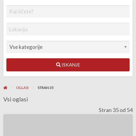
ISKANJE
OGLASI
STRAN 35
Vsi oglasi
Stran 35 od 54
North
Sails
SDM