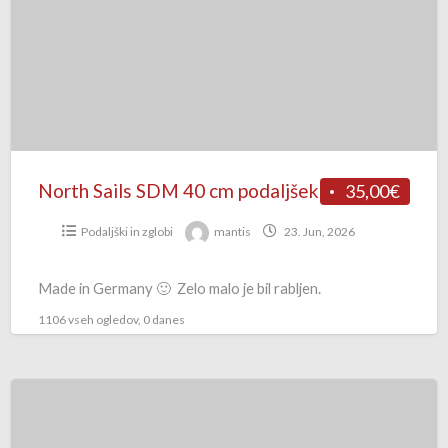
40
cm
podaljšek
North Sails SDM 40 cm podaljšek
35,00€
Podaljški in zglobi
mantis
23. Jun, 2026
Made in Germany 🙂 Zelo malo je bil rabljen.
1106 vseh ogledov, 0 danes
Shorty
Mares
L