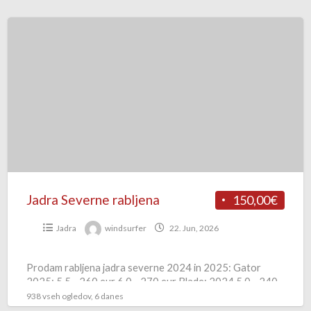
Jadra
Severne
rabljena
Jadra Severne rabljena
150,00€
Jadra
windsurfer
22. Jun, 2026
Prodam rabljena jadra severne 2024 in 2025: Gator
2025: 5,5—260 eur 6.0—270 eur Blade: 2024 5.0—240
eur Gator 2024: 5.0—220 eur 5.5—230 eur 5.7—240 eur
938 vseh ogledov, 6 danes
[…]