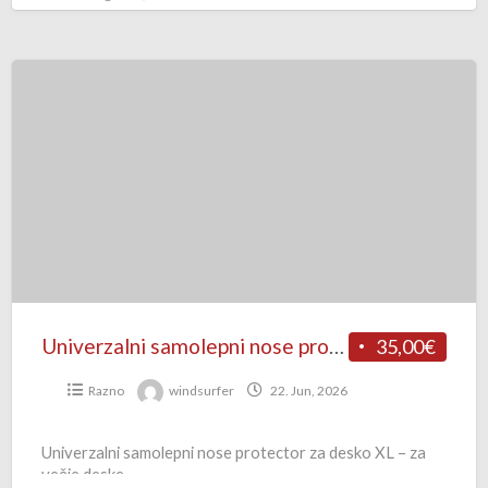
Univerzalni
samolepni
nose
protector
za
desko
–
zaščita
za
špico
Univerzalni samolepni nose protector za desko – zaščita za špico
35,00€
Razno
windsurfer
22. Jun, 2026
Univerzalni samolepni nose protector za desko XL – za
večje deske