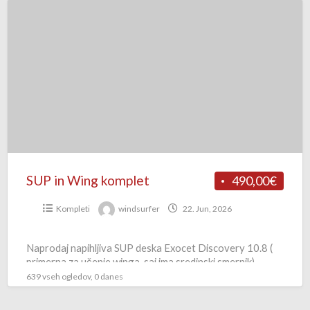
SUP
in
Wing
komplet
SUP in Wing komplet
490,00€
Kompleti
windsurfer
22. Jun, 2026
Naprodaj napihljiva SUP deska Exocet Discovery 10.8 (
primerna za učenje winga ,saj ima sredinski smernik)
skupaj z Wingom 2.5 ali 3.5m2….Zraven so pumpa
639 vseh ogledov, 0 danes
,veslo,sedež
[…]