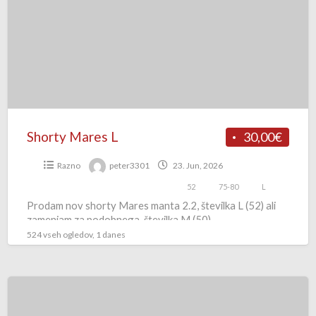
Shorty Mares L
30,00€
Razno
peter3301
23. Jun, 2026
52
75-80
L
Prodam nov shorty Mares manta 2.2, številka L (52) ali
zamenjam za podobnega, številka M (50).
524 vseh ogledov, 1 danes
Gunsails
Transwave