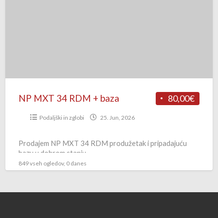
34
RDM
+
baza
NP MXT 34 RDM + baza
80,00€
Podaljški in zglobi
25. Jun, 2026
Prodajem NP MXT 34 RDM produžetak i pripadajuću
bazu u dobrom stanju.
849 vseh ogledov, 0 danes