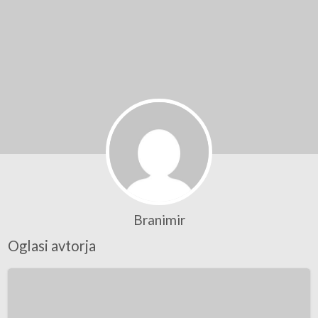
Branimir
Oglasi avtorja
NP
MXT
48