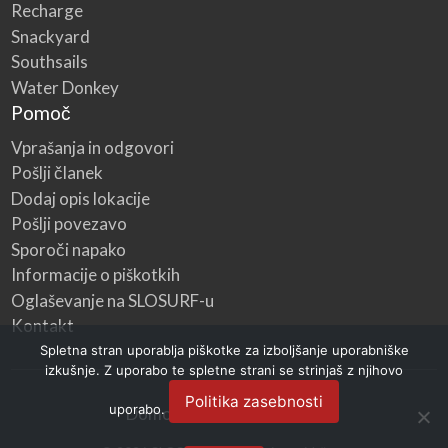
Recharge
Snackyard
Southsails
Water Donkey
Pomoč
Vprašanja in odgovori
Pošlji članek
Dodaj opis lokacije
Pošlji povezavo
Sporoči napako
Informacije o piškotkih
Oglaševanje na SLOSURF-u
Kontakt
Spletna stran uporablja piškotke za izboljšanje uporabniške
izkušnje. Z uporabo te spletne strani se strinjaš z njihovo
Politika zasebnosti
uporabo.
Domov
Kategorije
Blog