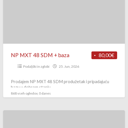
SDM
+
baza
NP MXT 48 SDM + baza
80,00€
Podaljški in zglobi
25. Jun, 2026
Prodajem NP MXT 48 SDM produžetak i pripadajuću
bazu u dobrom stanju.
868 vseh ogledov, 0 danes
NP
MXT