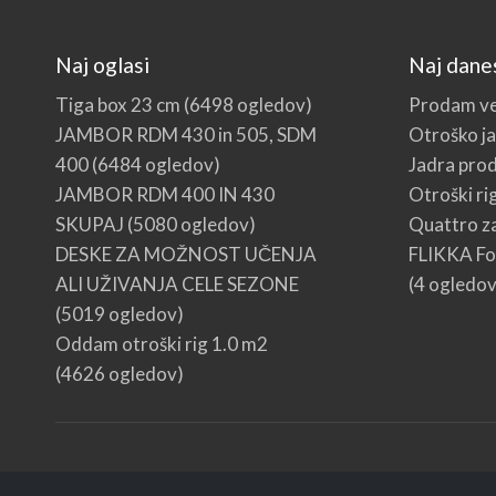
Naj oglasi
Naj dane
Tiga box 23 cm
(6498 ogledov)
Prodam ve
JAMBOR RDM 430 in 505, SDM
Otroško ja
400
(6484 ogledov)
Jadra pro
JAMBOR RDM 400 IN 430
Otroški ri
SKUPAJ
(5080 ogledov)
Quattro za
DESKE ZA MOŽNOST UČENJA
FLIKKA Foi
ALI UŽIVANJA CELE SEZONE
(4 ogledov
(5019 ogledov)
Oddam otroški rig 1.0 m2
(4626 ogledov)