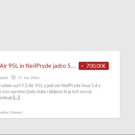
Surf F2 Air 95L in NeilPryde jadro 5.4 s komplet opremo
700,00€
pleti
17. Jun, 2026
95
5.4
odam surf F2 Air 95L z jadrom NeilPryde Soul 5.4 v
 vso opremo (zelo malo rabljeno in je kot novo).
vsebuje
[…]
ledov, 0 danes