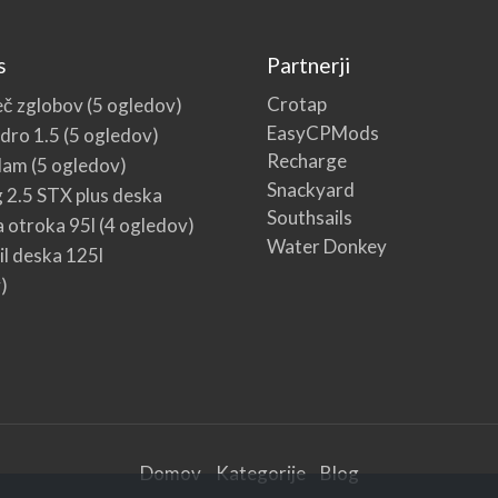
opremo
s
Partnerji
Crotap
č zglobov
(5 ogledov)
EasyCPMods
dro 1.5
(5 ogledov)
Recharge
dam
(5 ogledov)
Snackyard
g 2.5 STX plus deska
Southsails
 otroka 95l
(4 ogledov)
Water Donkey
l deska 125l
)
Domov
Kategorije
Blog