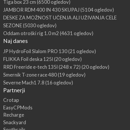
Tiga box 23 cm
(6500 ogledov)
JAMBOR RDM 400 IN 430 SKUPAJ
(5104 ogledov)
DESKE ZA MOŽNOST UČENJA ALI UŽIVANJA CELE
SEZONE
(5030 ogledov)
Oddam otroški rig 1.0 m2
(4631 ogledov)
Naj danes
JP HydroFoil Slalom PRO 130
(21 ogledov)
FLIKKA Foil deska 125l
(20 ogledov)
RRD Freeride e-tech 135l (248 x 72)
(20 ogledov)
Smernik T-zone race 480
(19 ogledov)
Severne Mach1 7.8
(16 ogledov)
Partnerji
Crotap
EasyCPMods
Recharge
Snackyard
Southsails