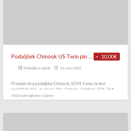
Twin
pin
SDM
Podaljšek Chinook US Twin pin SDM
10,00€
Podaljški in zglobi
24. Jun, 2026
Prodam dva podaljška Chinook, SDM. Cena za levi
podaljšek 10e, za desni 20e. Ogled v Ljubljani. 031 764
590
1413 vseh ogledov, 1 danes
Podaljšek
EPX