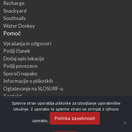
Recharge
Snackyard
Southsails
Water Donkey
Pomoč
Vprašanja in odgovori
Pošlji članek
Dodaj opis lokacije
Pošlji povezavo
Sporoči napako
Informacije o piškotkih
Oglaševanje na SLOSURF-u
Kontakt
Spletna stran uporablja piškotke za izboljšanje uporabniške
izkušnje. Z uporabo te spletne strani se strinjaš z njihovo
Politika zasebnosti
uporabo.
Domov
Kategorije
Blog