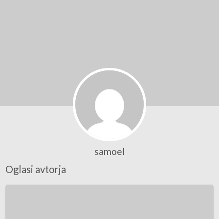
samoel
Oglasi avtorja
Podaljšek
Chinook
US