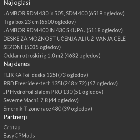
Naj oglasi
JAMBOR RDM 430 in 505, SDM 400
(6519 ogledov)
Tiga box 23 cm
(6500 ogledov)
JAMBOR RDM 400 IN 430 SKUPAJ
(5118 ogledov)
DESKE ZA MOŽNOST UČENJA ALI UŽIVANJA CELE
SEZONE
(5035 ogledov)
Oddam otroški rig 1.0 m2
(4632 ogledov)
Naj danes
FLIKKA Foil deska 125l
(73 ogledov)
RRD Freeride e-tech 135l (248 x 72)
(67 ogledov)
JP HydroFoil Slalom PRO 130
(51 ogledov)
Severne Mach1 7.8
(44 ogledov)
Smernik T-zone race 480
(39 ogledov)
Partnerji
Crotap
EasyCPMods