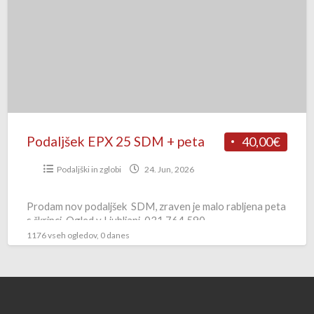
25
SDM
+
peta
Podaljšek EPX 25 SDM + peta
40,00€
Podaljški in zglobi
24. Jun, 2026
Prodam nov podaljšek SDM, zraven je malo rabljena peta
s škripci. Ogled v Ljubljani. 031 764 590
1176 vseh ogledov, 0 danes