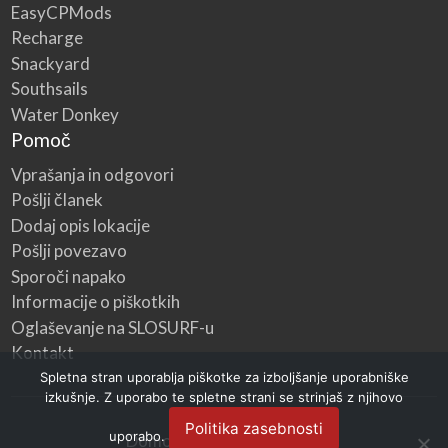
EasyCPMods
Recharge
Snackyard
Southsails
Water Donkey
Pomoč
Vprašanja in odgovori
Pošlji članek
Dodaj opis lokacije
Pošlji povezavo
Sporoči napako
Informacije o piškotkih
Oglaševanje na SLOSURF-u
Kontakt
Spletna stran uporablja piškotke za izboljšanje uporabniške
izkušnje. Z uporabo te spletne strani se strinjaš z njihovo
Politika zasebnosti
uporabo.
Domov
Kategorije
Blog