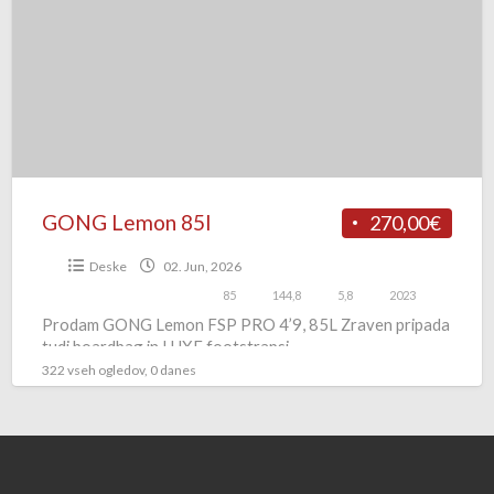
85l
GONG Lemon 85l
270,00€
Deske
02. Jun, 2026
85
144,8
5,8
2023
Prodam GONG Lemon FSP PRO 4’9, 85L Zraven pripada
tudi boardbag in LUXE footstrapsi.
322 vseh ogledov, 0 danes