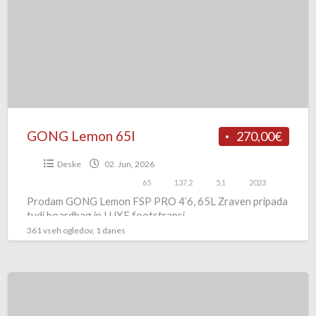
GONG Lemon 65l
270,00€
Deske
02. Jun, 2026
65
137,2
5,1
2023
Prodam GONG Lemon FSP PRO 4’6, 65L Zraven pripada
tudi boardbag in LUXE footstrapsi.
361 vseh ogledov, 1 danes
GONG
Lemon