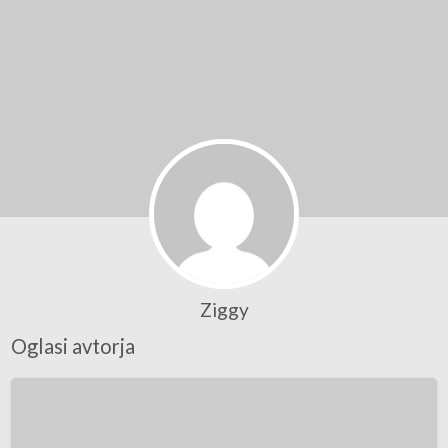
Ziggy
Oglasi avtorja
GONG
Lemon
65l