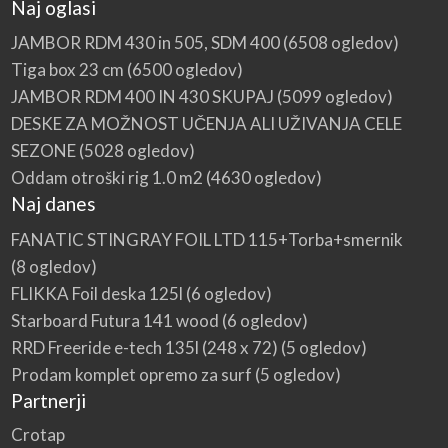
Naj oglasi
JAMBOR RDM 430 in 505, SDM 400
(6508 ogledov)
Tiga box 23 cm
(6500 ogledov)
JAMBOR RDM 400 IN 430 SKUPAJ
(5099 ogledov)
DESKE ZA MOŽNOST UČENJA ALI UŽIVANJA CELE
SEZONE
(5028 ogledov)
Oddam otroški rig 1.0 m2
(4630 ogledov)
Naj danes
FANATIC STINGRAY FOIL LTD 115+Torba+smernik
(8 ogledov)
FLIKKA Foil deska 125l
(6 ogledov)
Starboard Futura 141 wood
(6 ogledov)
RRD Freeride e-tech 135l (248 x 72)
(5 ogledov)
Prodam komplet opremo za surf
(5 ogledov)
Partnerji
Crotap