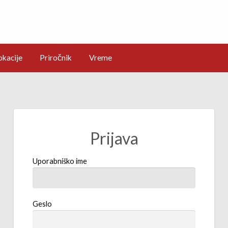
okacije
Priročnik
Vreme
Prijava
Uporabniško ime
Geslo