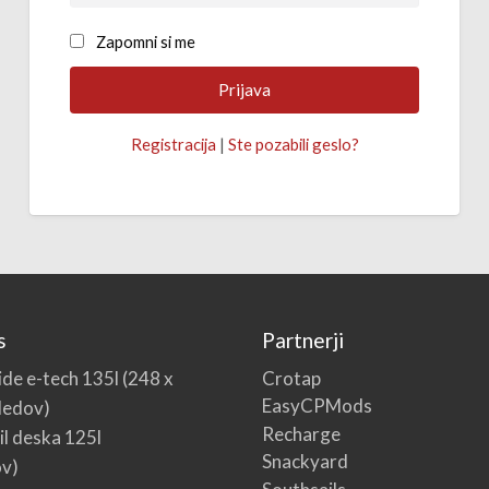
Zapomni si me
Registracija
|
Ste pozabili geslo?
s
Partnerji
Crotap
de e-tech 135l (248 x
EasyCPMods
ledov)
Recharge
l deska 125l
Snackyard
ov)