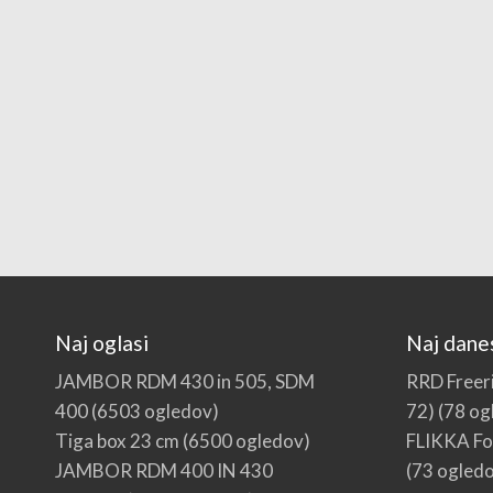
Naj oglasi
Naj dane
JAMBOR RDM 430 in 505, SDM
RRD Freeri
400
(6503 ogledov)
72)
(78 og
Tiga box 23 cm
(6500 ogledov)
FLIKKA Foi
JAMBOR RDM 400 IN 430
(73 ogled