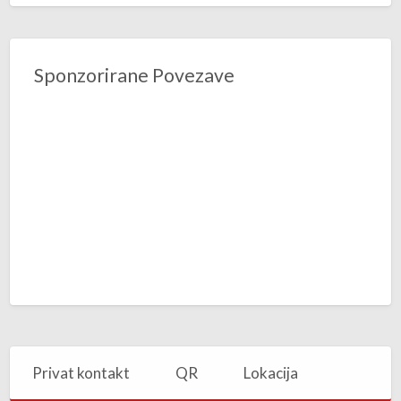
m
2
Sponzorirane Povezave
Privat kontakt
QR
Lokacija