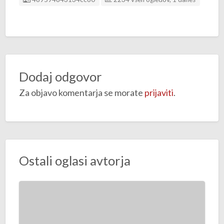
Dodaj odgovor
Za objavo komentarja se morate
prijaviti
.
Ostali oglasi avtorja
O
d
d