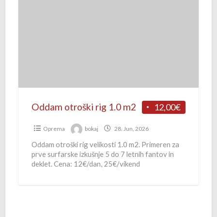
0
d
0
a
m
o
t
r
o
š
Oddam otroški rig 1.0 m2
12,00€
k
i
Oprema
bokaj
28. Jun, 2026
r
Oddam otroški rig velikosti 1.0 m2. Primeren za
prve surfarske izkušnje 5 do 7 letnih fantov in
i
deklet. Cena: 12€/dan, 25€/vikend
g
(četrtek/petek-ponedeljek), 40€/teden. Za daljši
1
[…]
.
0