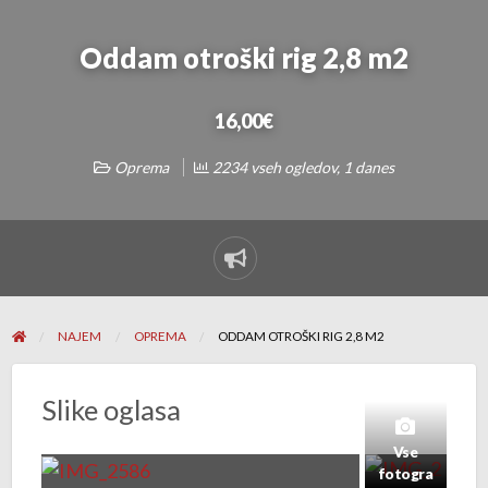
Oddam otroški rig 2,8 m2
16,00€
Oprema
2234 vseh ogledov, 1 danes
Sporoči
Problem
NAJEM
OPREMA
ODDAM OTROŠKI RIG 2,8 M2
Slike oglasa
Vse
fotogra