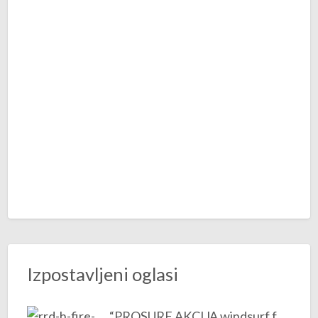
Izpostavljeni oglasi
“PROSURF AKCIJA windsurf foil deske RRD H-FIRE 81 in 91l -60%”