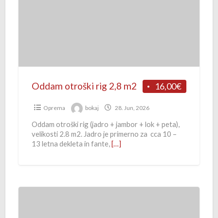
a
m
o
t
r
o
š
Oddam otroški rig 2,8 m2
16,00€
k
i
Oprema
bokaj
28. Jun, 2026
r
Oddam otroški rig (jadro + jambor + lok + peta),
velikosti 2.8 m2. Jadro je primerno za cca 10 –
i
13 letna dekleta in fante,
[…]
g
2
,
8
s
m
t
2