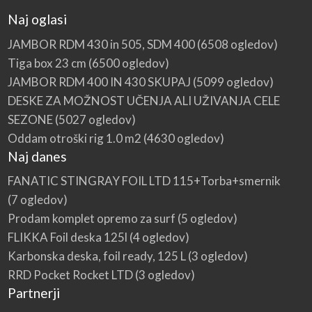
Naj oglasi
JAMBOR RDM 430 in 505, SDM 400
(6508 ogledov)
Tiga box 23 cm
(6500 ogledov)
JAMBOR RDM 400 IN 430 SKUPAJ
(5099 ogledov)
DESKE ZA MOŽNOST UČENJA ALI UŽIVANJA CELE
SEZONE
(5027 ogledov)
Oddam otroški rig 1.0 m2
(4630 ogledov)
Naj danes
FANATIC STINGRAY FOIL LTD 115+Torba+smernik
(7 ogledov)
Prodam komplet opremo za surf
(5 ogledov)
FLIKKA Foil deska 125l
(4 ogledov)
Karbonska deska, foil ready, 125 L
(3 ogledov)
RRD Pocket Rocket LTD
(3 ogledov)
Partnerji