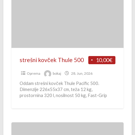
r
e
š
n
i
k
o
v
strešni kovček Thule 500
10,00€
č
e
Oprema
bokaj
28. Jun, 2026
k
Oddam strešni kovček Thule Pacific 500.
Dimenzije 226x55x37 cm, teža 12 kg,
T
prostornina 320 l, nosilnost 50 kg, Fast-Grip
h
sistem pritrjevanja (prečke do 90 mm),
[…]
u
l
e
O
5
d