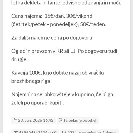
letna dekleta in fante, odvisno od znanja in moči.
Cena najema: 15€/dan, 30€/vikend
(četrtek/petek – ponedeljek), 50€/teden.
Za daljši najem je cena po dogovoru.
Ogled in prevzem v KR ali LJ. Po dogovoru tudi
drugje.
Kavcija 100€, ki jo dobite nazaj ob vračilu
brezhibnega riga!
Najemnina se lahko všteje v kupnino, če bi ga
želeli po uporabi kupiti.
28. Jun, 2026 16:42
Ta oglas je potekel
ID oglasa
469594843134cc60
2234 vseh ogledov, 1 danes