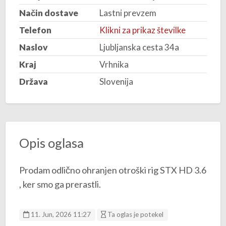
Način dostave
Lastni prevzem
Telefon
Klikni za prikaz številke
Naslov
Ljubljanska cesta 34a
Kraj
Vrhnika
Država
Slovenija
Opis oglasa
Prodam odlično ohranjen otroški rig STX HD 3.6
, ker smo ga prerastli.
11. Jun, 2026 11:27
Ta oglas je potekel