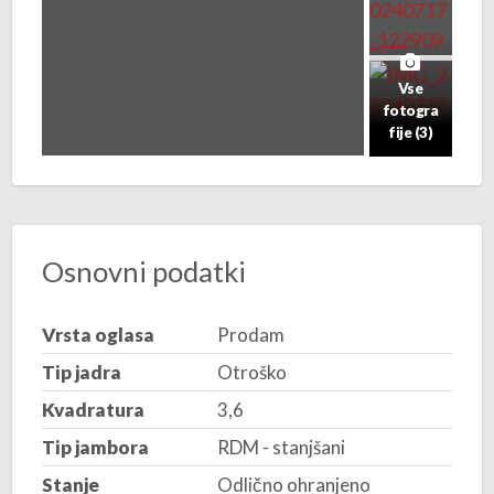
Vse
fotogra
fije (3)
Osnovni podatki
Vrsta oglasa
Prodam
Tip jadra
Otroško
Kvadratura
3,6
Tip jambora
RDM - stanjšani
Stanje
Odlično ohranjeno