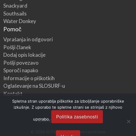
Snackyard
Southsails
Water Donkey
Pomoč
Vprašanja in odgovori
Pošlji članek
Dodaj opis lokacije
Pošlji povezavo
Sporoči napako
Informacije o piškotkih
Oglaševanje na SLOSURF-u
Kontakt
Spletna stran uporablja piškotke za izboljšanje uporabniške
izkušnje. Z uporabo te spletne strani se strinjaš z njihovo
Politika zasebnosti
uporabo.
Domov
Kategorije
Blog
©
2026
SLOSURF
| Vse pravice pridržane