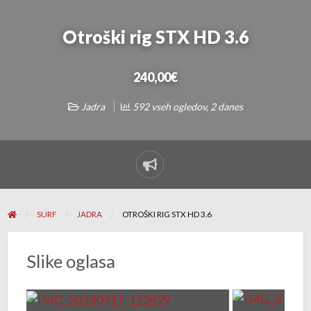
Otroški rig STX HD 3.6
240,00€
Jadra
592 vseh ogledov, 2 danes
Sporoči
Problem
SURF
JADRA
OTROŠKI RIG STX HD 3.6
Slike oglasa