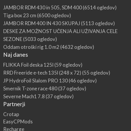
JAMBOR RDM 430 in 505, SDM 400
(6514 ogledov)
Tiga box 23 cm
(6500 ogledov)
JAMBOR RDM 400 IN 430 SKUPAJ
(5113 ogledov)
DESKE ZA MOŽNOST UČENJA ALI UŽIVANJA CELE
SEZONE
(5033 ogledov)
Oddam otroški rig 1.0 m2
(4632 ogledov)
Naj danes
FLIKKA Foil deska 125l
(59 ogledov)
RRD Freeride e-tech 135l (248 x 72)
(55 ogledov)
JP HydroFoil Slalom PRO 130
(46 ogledov)
Smernik T-zone race 480
(37 ogledov)
Severne Mach1 7.8
(37 ogledov)
Partnerji
Crotap
EasyCPMods
Recharge