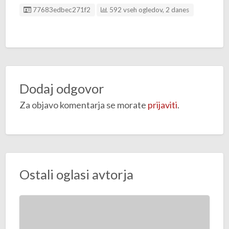
ID oglasa
77683edbec271f2
592 vseh ogledov, 2 danes
Dodaj odgovor
Za objavo komentarja se morate
prijaviti
.
Ostali oglasi avtorja
O
t
r