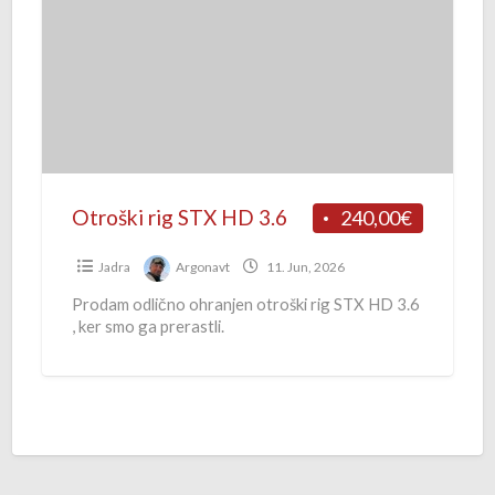
o
š
k
i
r
i
g
Otroški rig STX HD 3.6
240,00€
S
T
Jadra
Argonavt
11. Jun, 2026
X
Prodam odlično ohranjen otroški rig STX HD 3.6
, ker smo ga prerastli.
H
D
3
.
6