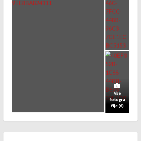
Vse
fotogra
fije (6)