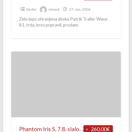
Deske
siment
27. Jun, 2026
Zelo lepo ohranjena deska Patrik Trailer Wave
81, trda, brez popravil, prodam.
P
h
a
n
t
o
m
I
r
i
Phantom Iris S, 7.8, slalom
260,00€