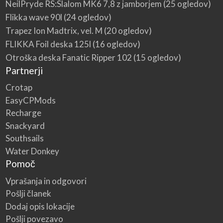
NeilPryde RS:Slalom MK6 7,8 z jamborjem
(25 ogledov)
Flikka wave 90l
(24 ogledov)
Trapez Ion Madtrix, vel. M
(20 ogledov)
FLIKKA Foil deska 125l
(16 ogledov)
Otroška deska Fanatic Ripper 102
(15 ogledov)
Partnerji
Crotap
EasyCPMods
Recharge
Snackyard
Southsails
Water Donkey
Pomoč
Vprašanja in odgovori
Pošlji članek
Dodaj opis lokacije
Pošlji povezavo