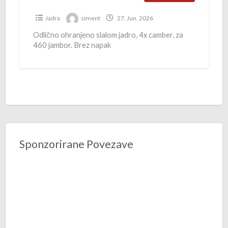
s
S
Jadra
siment
27. Jun, 2026
,
Odlično ohranjeno slalom jadro, 4x camber, za
460 jambor. Brez napak
7
.
8
,
s
l
a
l
Sponzorirane Povezave
o
m