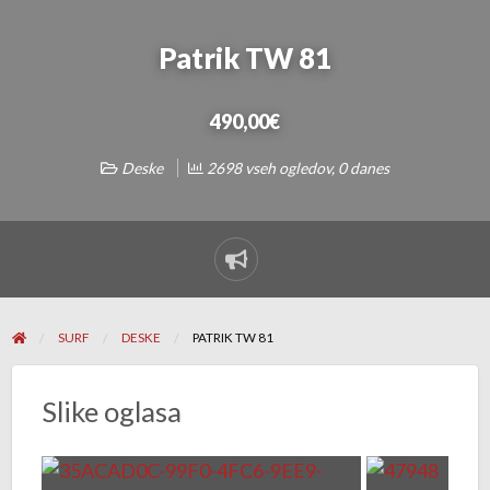
Patrik TW 81
490,00€
Deske
2698 vseh ogledov, 0 danes
Sporoči
Problem
SURF
DESKE
PATRIK TW 81
Slike oglasa