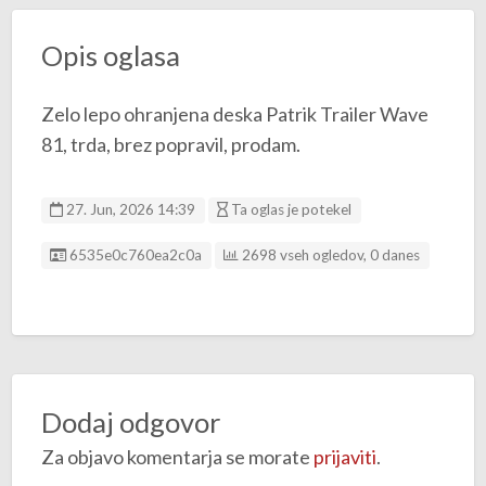
Opis oglasa
Zelo lepo ohranjena deska Patrik Trailer Wave
81, trda, brez popravil, prodam.
27. Jun, 2026 14:39
Ta oglas je potekel
ID oglasa
6535e0c760ea2c0a
2698 vseh ogledov, 0 danes
Dodaj odgovor
Za objavo komentarja se morate
prijaviti
.