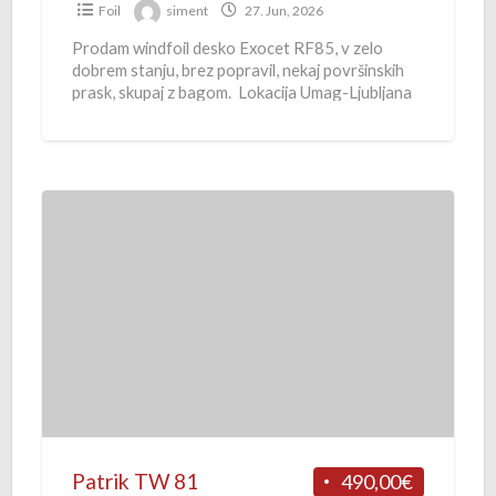
Foil
siment
27. Jun, 2026
Prodam windfoil desko Exocet RF85, v zelo
dobrem stanju, brez popravil, nekaj površinskih
prask, skupaj z bagom. Lokacija Umag-Ljubljana
P
a
t
r
i
k
T
W
8
1
Patrik TW 81
490,00€