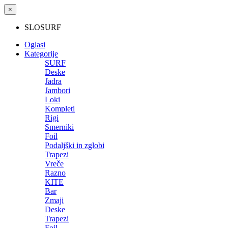
×
SLOSURF
Oglasi
Kategorije
SURF
Deske
Jadra
Jambori
Loki
Kompleti
Rigi
Smerniki
Foil
Podaljški in zglobi
Trapezi
Vreče
Razno
KITE
Bar
Zmaji
Deske
Trapezi
Foil