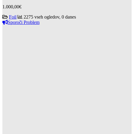
1.000,00€
Foil
2275 vseh ogledov, 0 danes
Sporoči Problem