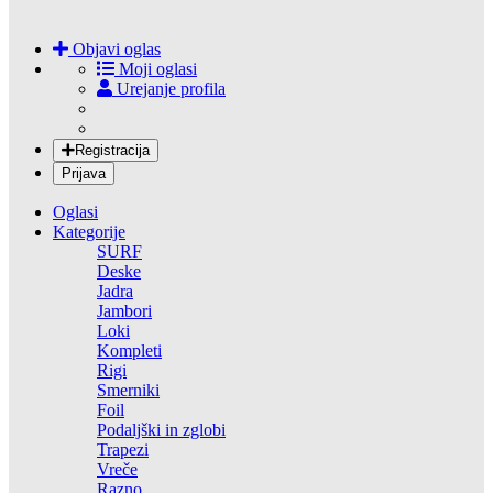
Objavi oglas
Moji oglasi
Urejanje profila
Registracija
Prijava
Oglasi
Kategorije
SURF
Deske
Jadra
Jambori
Loki
Kompleti
Rigi
Smerniki
Foil
Podaljški in zglobi
Trapezi
Vreče
Razno