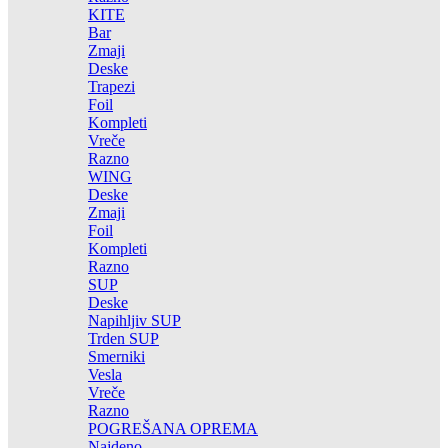
KITE
Bar
Zmaji
Deske
Trapezi
Foil
Kompleti
Vreče
Razno
WING
Deske
Zmaji
Foil
Kompleti
Razno
SUP
Deske
Napihljiv SUP
Trden SUP
Smerniki
Vesla
Vreče
Razno
POGREŠANA OPREMA
Najdeno