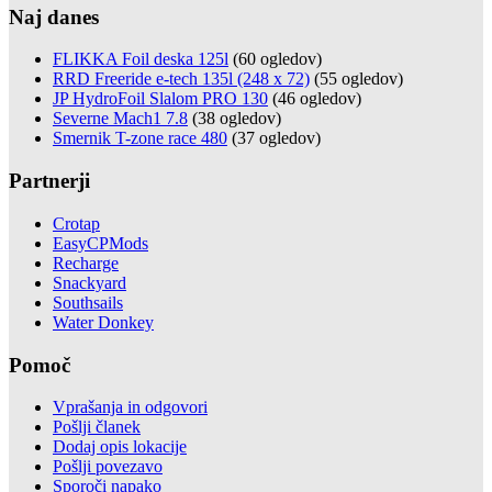
Naj danes
FLIKKA Foil deska 125l
(60 ogledov)
RRD Freeride e-tech 135l (248 x 72)
(55 ogledov)
JP HydroFoil Slalom PRO 130
(46 ogledov)
Severne Mach1 7.8
(38 ogledov)
Smernik T-zone race 480
(37 ogledov)
Partnerji
Crotap
EasyCPMods
Recharge
Snackyard
Southsails
Water Donkey
Pomoč
Vprašanja in odgovori
Pošlji članek
Dodaj opis lokacije
Pošlji povezavo
Sporoči napako