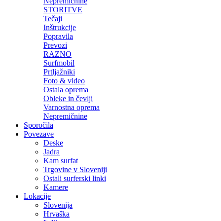
Nepremičnine
STORITVE
Tečaji
Inštrukcije
Popravila
Prevozi
RAZNO
Surfmobil
Prtljažniki
Foto & video
Ostala oprema
Obleke in čevlji
Varnostna oprema
Nepremičnine
Sporočila
Povezave
Deske
Jadra
Kam surfat
Trgovine v Sloveniji
Ostali surferski linki
Kamere
Lokacije
Slovenija
Hrvaška