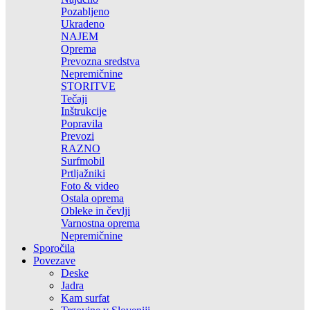
Pozabljeno
Ukradeno
NAJEM
Oprema
Prevozna sredstva
Nepremičnine
STORITVE
Tečaji
Inštrukcije
Popravila
Prevozi
RAZNO
Surfmobil
Prtljažniki
Foto & video
Ostala oprema
Obleke in čevlji
Varnostna oprema
Nepremičnine
Sporočila
Povezave
Deske
Jadra
Kam surfat