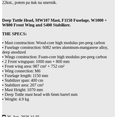
22knt., potem pa itak na smernik.
Deep Tuttle Head, MW107 Mast, F1150 Fuselage, W1000 +
W800 Front Wing and S400 Stabilizer.
THE SPECS:
• Mast construction: Wood-core high modulus pre-preg carbon
• Fuselage construction: 6082 series aluminum-manganese alloy,
deep anodized
• Wings construction: Foam-core high modulus pre-preg carbon
• 2 Front wingspan: 1000 mm + 800 mm
• Front wing area: 987 cm² + 752 cm²
• Wing connection: M6
• Fuselage length: 1150 mm
• Stabilizer span: 400 cm
• Stabilizer area: 207 cm²
• Mast Height: 1070 mm
• Deep Tuttle mast head with 6mm barrel nuts
• Weight: 4.9 kg
26. Jun, 2026 11:35