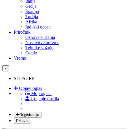
Italija
Grčija
Španija
Turčija
Afrika
Indijski ocean
Priročnik
Osnove surfanja
Nastavitve opreme
Tehnike vožnje
Ostalo
Vreme
×
SLOSURF
Objavi oglas
Moji oglasi
Urejanje profila
Registracija
Prijava