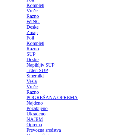
Kompleti
Vreče
Razno
WING
Deske
Zmaji
Foil
Kompleti
Razno
SUP
Deske
Napihljiv SUP
Trden SUP
Smerniki
Vesla
Vreče
Razno
POGREŠANA OPREMA
Najdeno
Pozabljeno
Ukradeno
NAJEM
Oprema
Prevozna sredstva