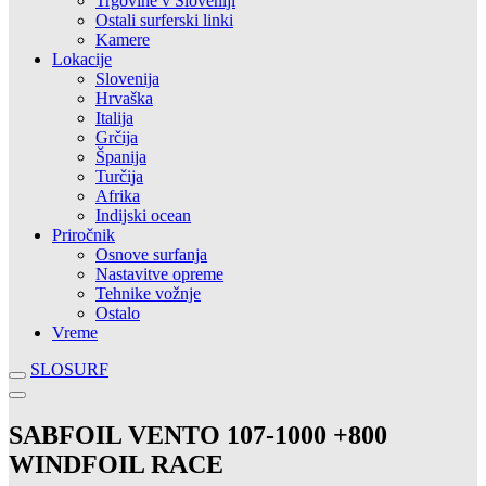
Trgovine v Sloveniji
Ostali surferski linki
Kamere
Lokacije
Slovenija
Hrvaška
Italija
Grčija
Španija
Turčija
Afrika
Indijski ocean
Priročnik
Osnove surfanja
Nastavitve opreme
Tehnike vožnje
Ostalo
Vreme
SLOSURF
SABFOIL VENTO 107-1000 +800
WINDFOIL RACE