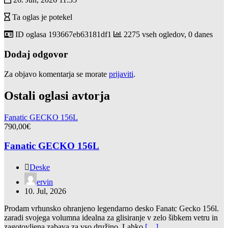
Ta oglas je potekel
ID oglasa
193667eb63181df1
2275 vseh ogledov, 0 danes
Dodaj odgovor
Za objavo komentarja se morate
prijaviti
.
Ostali oglasi avtorja
Fanatic GECKO 156L
790,00€
Fanatic GECKO 156L
Deske
ervin
10. Jul, 2026
Prodam vrhunsko ohranjeno legendarno desko Fanatc Gecko 156l.
zaradi svojega volumna idealna za glisiranje v zelo šibkem vetru in
zagotovljena zabava za vso družino. Lahko
[…]