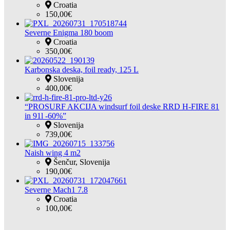
Croatia
150,00€
Severne Enigma 180 boom
Croatia
350,00€
Karbonska deska, foil ready, 125 L
Slovenija
400,00€
“PROSURF AKCIJA windsurf foil deske RRD H-FIRE 81
in 91l -60%”
Slovenija
739,00€
Naish wing 4 m2
Šenčur, Slovenija
190,00€
Severne Mach1 7.8
Croatia
100,00€