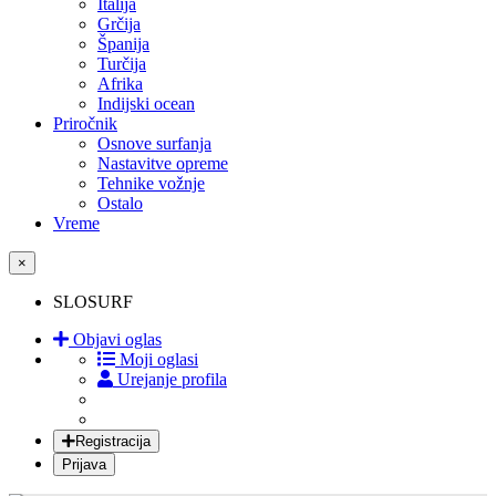
Italija
Grčija
Španija
Turčija
Afrika
Indijski ocean
Priročnik
Osnove surfanja
Nastavitve opreme
Tehnike vožnje
Ostalo
Vreme
×
SLOSURF
Objavi oglas
Moji oglasi
Urejanje profila
Registracija
Prijava