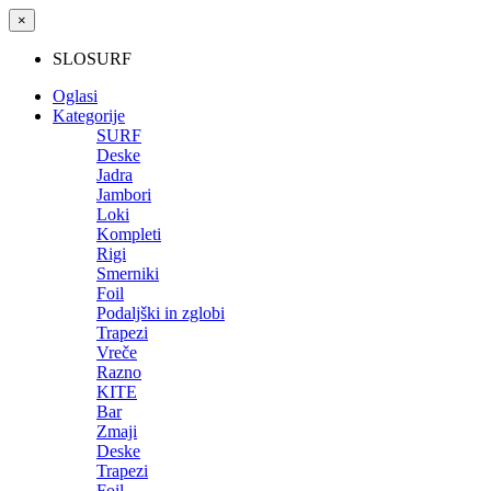
×
SLOSURF
Oglasi
Kategorije
SURF
Deske
Jadra
Jambori
Loki
Kompleti
Rigi
Smerniki
Foil
Podaljški in zglobi
Trapezi
Vreče
Razno
KITE
Bar
Zmaji
Deske
Trapezi
Foil