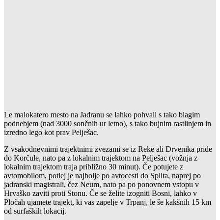
Le malokatero mesto na Jadranu se lahko pohvali s tako blagim
podnebjem (nad 3000 sončnih ur letno), s tako bujnim rastlinjem in
izredno lego kot prav Pelješac.
Z vsakodnevnimi trajektnimi zvezami se iz Reke ali Drvenika pride
do Korčule, nato pa z lokalnim trajektom na Pelješac (vožnja z
lokalnim trajektom traja približno 30 minut). Če potujete z
avtomobilom, potlej je najbolje po avtocesti do Splita, naprej po
jadranski magistrali, čez Neum, nato pa po ponovnem vstopu v
Hrvaško zaviti proti Stonu. Če se želite izogniti Bosni, lahko v
Pločah ujamete trajekt, ki vas zapelje v Trpanj, le še kakšnih 15 km
od surfaških lokacij.