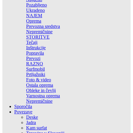
Pozabljeno
Ukradeno
NAJEM
Oprema
Prevozna sredstva
Nepremičnine
STORITVE
Tečaji
Inštrukcije
Popravila
Prevozi
RAZNO
Surfmobil
Prtljažniki
Foto & video
Ostala oprema
Obleke in čevlji
Varnostna oprema
Nepremičnine
Sporočila
Povezave
Deske
Jadra
Kam surfat