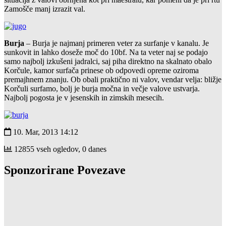
Zamošče manj izrazit val.
Burja
– Burja je najmanj primeren veter za surfanje v kanalu. Je
sunkovit in lahko doseže moč do 10bf. Na ta veter naj se podajo
samo najbolj izkušeni jadralci, saj piha direktno na skalnato obalo
Korčule, kamor surfača prinese ob odpovedi opreme oziroma
premajhnem znanju. Ob obali praktično ni valov, vendar velja: bližje
Korčuli surfamo, bolj je burja močna in večje valove ustvarja.
Najbolj pogosta je v jesenskih in zimskih mesecih.
10. Mar, 2013 14:12
12855 vseh ogledov, 0 danes
Sponzorirane Povezave