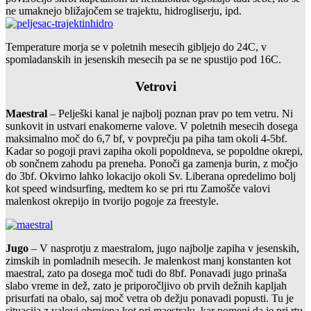
ne umaknejo bližajočem se trajektu, hidrogliserju, ipd.
Temperature morja se v poletnih mesecih gibljejo do 24C, v
spomladanskih in jesenskih mesecih pa se ne spustijo pod 16C.
Vetrovi
Maestral
– Pelješki kanal je najbolj poznan prav po tem vetru. Ni
sunkovit in ustvari enakomerne valove. V poletnih mesecih dosega
maksimalno moč do 6,7 bf, v povprečju pa piha tam okoli 4-5bf.
Kadar so pogoji pravi zapiha okoli popoldneva, se popoldne okrepi,
ob sončnem zahodu pa preneha. Ponoči ga zamenja burin, z močjo
do 3bf. Okvirno lahko lokacijo okoli Sv. Liberana opredelimo bolj
kot speed windsurfing, medtem ko se pri rtu Zamošče valovi
malenkost okrepijo in tvorijo pogoje za freestyle.
Jugo
– V nasprotju z maestralom, jugo najbolje zapiha v jesenskih,
zimskih in pomladnih mesecih. Je malenkost manj konstanten kot
maestral, zato pa dosega moč tudi do 8bf. Ponavadi jugo prinaša
slabo vreme in dež, zato je priporočljivo ob prvih dežnih kapljah
prisurfati na obalo, saj moč vetra ob dežju ponavadi popusti. Tu je
situacija z valovi obrnjena kot pri maestralu, kar pomeni da je pri rtu