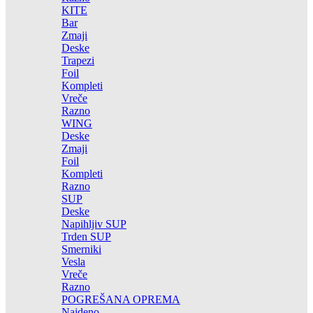
KITE
Bar
Zmaji
Deske
Trapezi
Foil
Kompleti
Vreče
Razno
WING
Deske
Zmaji
Foil
Kompleti
Razno
SUP
Deske
Napihljiv SUP
Trden SUP
Smerniki
Vesla
Vreče
Razno
POGREŠANA OPREMA
Najdeno