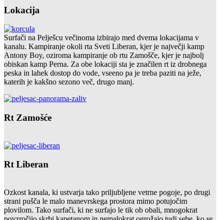
Lokacija
Surfači na Pelješcu večinoma izbirajo med dvema lokacijama v
kanalu. Kampiranje okoli rta Sveti Liberan, kjer je največji kamp
Antony Boy, oziroma kampiranje ob rtu Zamošče, kjer je najbolj
obiskan kamp Perna. Za obe lokaciji sta je značilen rt iz drobnega
peska in lahek dostop do vode, vseeno pa je treba paziti na ježe,
katerih je kakšno sezono več, drugo manj.
Rt Zamošće
Rt Liberan
Ozkost kanala, ki ustvarja tako priljubljene vetrne pogoje, po drugi
strani pušča le malo manevrskega prostora mimo potujočim
plovilom. Tako surfači, ki ne surfajo le tik ob obali, mnogokrat
povzročijo skrbi kapetanom in nemalokrat ogrožajo tudi sebe, ko se