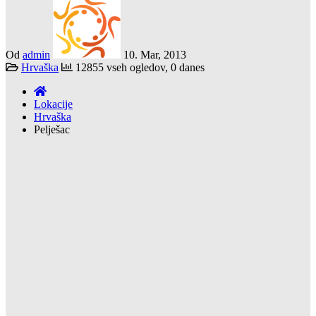
Od
admin
10. Mar, 2013
Hrvaška
12855 vseh ogledov, 0 danes
Lokacije
Hrvaška
Pelješac