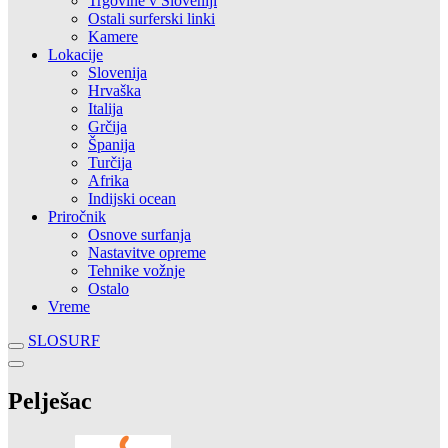
Trgovine v Sloveniji
Ostali surferski linki
Kamere
Lokacije
Slovenija
Hrvaška
Italija
Grčija
Španija
Turčija
Afrika
Indijski ocean
Priročnik
Osnove surfanja
Nastavitve opreme
Tehnike vožnje
Ostalo
Vreme
SLOSURF
Pelješac