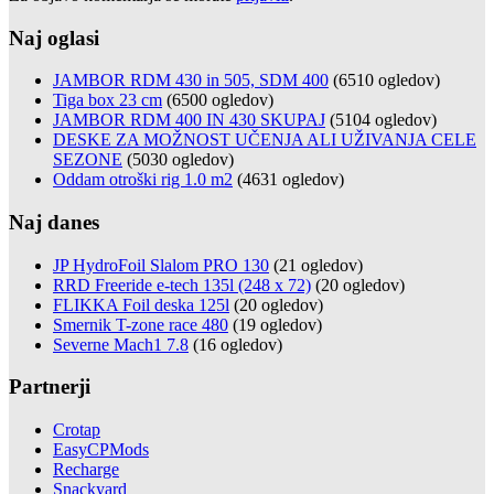
Naj oglasi
JAMBOR RDM 430 in 505, SDM 400
(6510 ogledov)
Tiga box 23 cm
(6500 ogledov)
JAMBOR RDM 400 IN 430 SKUPAJ
(5104 ogledov)
DESKE ZA MOŽNOST UČENJA ALI UŽIVANJA CELE
SEZONE
(5030 ogledov)
Oddam otroški rig 1.0 m2
(4631 ogledov)
Naj danes
JP HydroFoil Slalom PRO 130
(21 ogledov)
RRD Freeride e-tech 135l (248 x 72)
(20 ogledov)
FLIKKA Foil deska 125l
(20 ogledov)
Smernik T-zone race 480
(19 ogledov)
Severne Mach1 7.8
(16 ogledov)
Partnerji
Crotap
EasyCPMods
Recharge
Snackyard