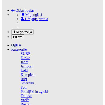
Objavi oglas
Moji oglasi
Urejanje profila
Registracija
Prijava
Oglasi
Kategorije
SURF
Deske
Jadra
Jambori
Loki
Kompleti
Rigi
Smerniki
Foil
Podaljški in zglobi
Trapezi
Vreče
Razno