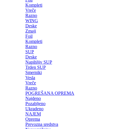
Kompleti
Vreče
Razno
WING
Deske
Zmaji
Foil
Kompleti
Razno
SUP
Deske
Napihljiv SUP
Trden SUP
Smerniki
Vesla
Vreče
Razno
POGREŠANA OPREMA
Najdeno
Pozabljeno
Ukradeno
NAJEM
Oprema
Prevozna sredstva