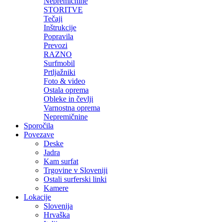
Nepremičnine
STORITVE
Tečaji
Inštrukcije
Popravila
Prevozi
RAZNO
Surfmobil
Prtljažniki
Foto & video
Ostala oprema
Obleke in čevlji
Varnostna oprema
Nepremičnine
Sporočila
Povezave
Deske
Jadra
Kam surfat
Trgovine v Sloveniji
Ostali surferski linki
Kamere
Lokacije
Slovenija
Hrvaška